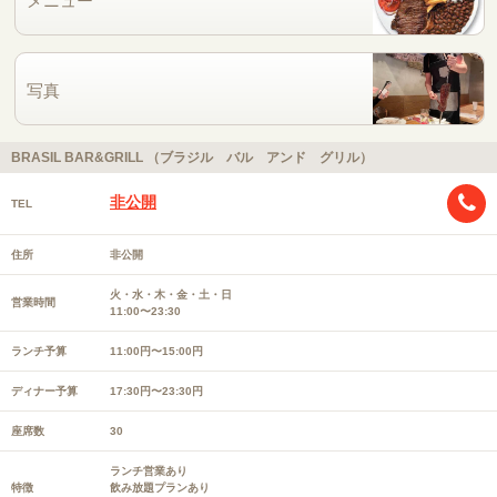
メニュー
写真
BRASIL BAR&GRILL （ブラジル バル アンド グリル）
非公開
TEL
住所
非公開
火・水・木・金・土・日
営業時間
11:00〜23:30
ランチ予算
11:00円〜15:00円
ディナー予算
17:30円〜23:30円
座席数
30
ランチ営業あり
特徴
飲み放題プランあり